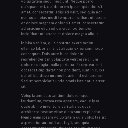
voluptatem sequi nesciunt. Neque porro
quisquam est, qui dolorem ipsum quiaolor sit
amet, consectetur, adipisci velit, sed quia non
numquam eius modi tempora incidunt ut labore
et dolore magnam dolor sit amet, consectetur
adipisicing elit, sed do eiusmod tempor
incididunt ut labore et dolore magna aliqua.
Minim veniam, quis nostrud exercitation
ullamco laboris nisi ut aliquip ex ea commodo
consequat. Duis aute irure dolor in
reprehenderit in voluptate velit esse cillum
dolore eu fugiat nulla pariatur. Excepteur sint
occaecat cupidatat non proident, sunt in culpa
qui officia deserunt mollit anim id est laborum.
Sed ut perspiciatis unde omnis iste natus error
sit.
Voluptatem accusantium doloremque
laudantium, totam rem aperiam, eaque ipsa
quae ab illo inventore veritatis et quasi
architecto beatae vitae dicta sunt explicabo.
Nemo enim ipsam voluptatem quia voluptas sit
aspernatur aut odit aut fugit, sed quia
consequuntur magni dolores eos qui ratione